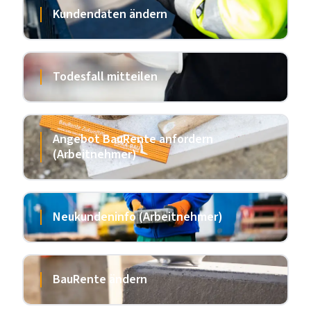
Kundendaten ändern
Todesfall mitteilen
Angebot BauRente anfordern
(Arbeitnehmer)
Neukundeninfo (Arbeitnehmer)
BauRente ändern