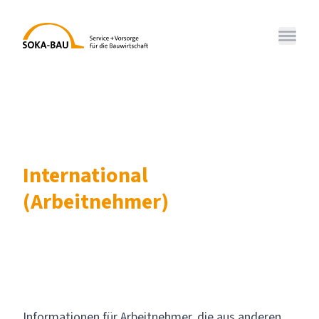
SOKA-BAU
Menü 
International
(Arbeitnehmer)
Informationen für Arbeitnehmer, die aus anderen