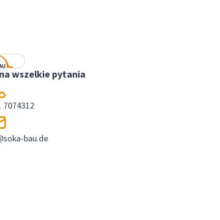
Video abspielen
OBJAŚNIAJĄCY W PORTALU KLIENTA
a wszelkie pytania
1 7074312
@soka-bau.de