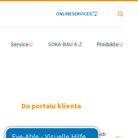
ONLINESERVICES
SOKA-BAU
Service
SOKA-BAU A-Z
Produkte
Do portalu klienta
Logowanie dla zarejestrowanych