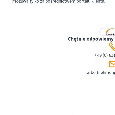
możliwa tylko za pośrednictwem portalu klienta.
WSZYSTKO, CO WAŻNE: NASZ FILM 
Chętnie odpowiemy n
+49 (0) 61
arbeitnehmer