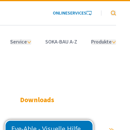
ONLINESERVICES
SOKA-BAU
Service
SOKA-BAU A-Z
Produkte
Downloads
Leitfaden zur Beurteilung der