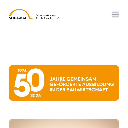
SOKA-BAU
Menü 